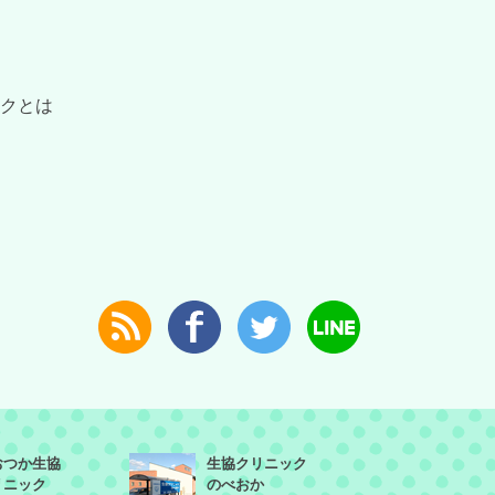
クとは
おつか生協
生協クリニック
リニック
のべおか