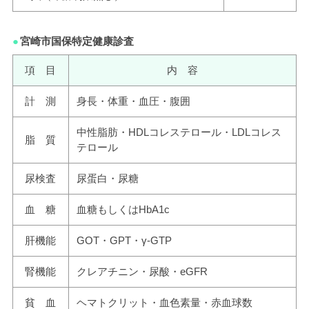
宮崎市国保特定健康診査
項 目
内 容
計 測
身長・体重・血圧・腹囲
中性脂肪・HDLコレステロール・LDLコレス
脂 質
テロール
尿検査
尿蛋白・尿糖
血 糖
血糖もしくはHbA1c
肝機能
GOT・GPT・γ-GTP
腎機能
クレアチニン・尿酸・eGFR
貧 血
ヘマトクリット・血色素量・赤血球数